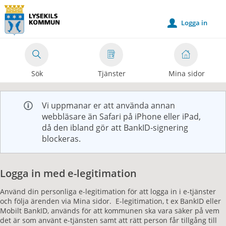
Välkommen
till
Logga in
u
e-
tjänster
-
Sök
Tjänster
Mina sidor
Lysekils
kommun
Vi uppmanar er att använda annan
webbläsare än Safari på iPhone eller iPad,
då den ibland gör att BankID-signering
blockeras.
Logga in med e-legitimation
Använd din personliga e-legitimation för att logga in i e-tjänster
och följa ärenden via Mina sidor. E-legitimation, t ex BankID eller
Mobilt BankID, används för att kommunen ska vara säker på vem
det är som använt e-tjänsten samt att rätt person får tillgång till