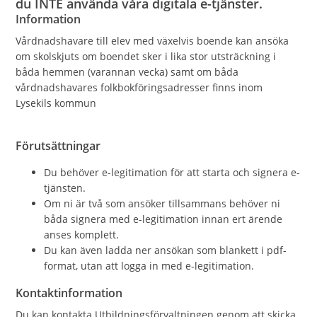
du INTE använda våra digitala e-tjänster.
Information
Vårdnadshavare till elev med växelvis boende kan ansöka
om skolskjuts om boendet sker i lika stor utsträckning i
båda hemmen (varannan vecka) samt om båda
vårdnadshavares folkbokföringsadresser finns inom
Lysekils kommun
Förutsättningar
Du behöver e-legitimation för att starta och signera e-
tjänsten.
Om ni är två som ansöker tillsammans behöver ni
båda signera med e-legitimation innan ert ärende
anses komplett.
Du kan även ladda ner ansökan som blankett i pdf-
format, utan att logga in med e-legitimation.
Kontaktinformation
Du kan kontakta Utbildningsförvaltningen genom att skicka