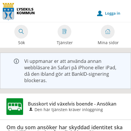
Välkommen
till
Logga in
u
e-
tjänster
-
Sök
Tjänster
Mina sidor
Lysekils
kommun
Vi uppmanar er att använda annan
webbläsare än Safari på iPhone eller iPad,
då den ibland gör att BankID-signering
blockeras.
Busskort vid växelvis boende - Ansökan
Den här tjänsten kräver inloggning
Om du som ansöker har skyddad identitet ska