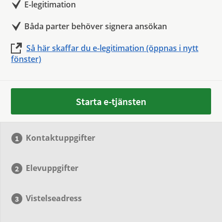
E-legitimation
Båda parter behöver signera ansökan
Så här skaffar du e-legitimation (öppnas i nytt
fönster)
Starta e-tjänsten
Kontaktuppgifter
Elevuppgifter
Vistelseadress