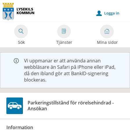
Välkommen
till
Logga in
u
e-
tjänster
-
Sök
Tjänster
Mina sidor
Lysekils
kommun
Vi uppmanar er att använda annan
webbläsare än Safari på iPhone eller iPad,
då den ibland gör att BankID-signering
blockeras.
Parkeringstillstånd för rörelsehindrad -
Ansökan
Information