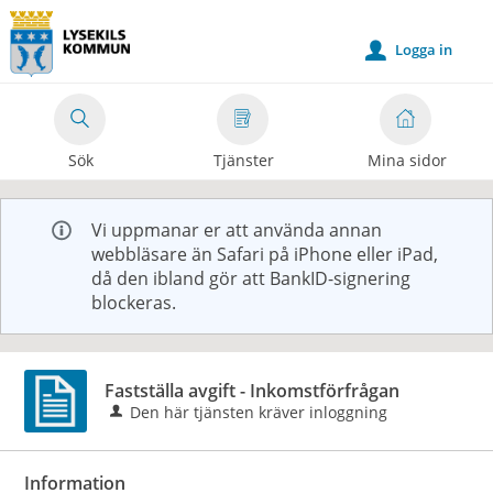
Välkommen
till
Logga in
u
e-
tjänster
-
Sök
Tjänster
Mina sidor
Lysekils
kommun
Vi uppmanar er att använda annan
webbläsare än Safari på iPhone eller iPad,
då den ibland gör att BankID-signering
blockeras.
Fastställa avgift - Inkomstförfrågan
Den här tjänsten kräver inloggning
Information