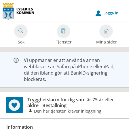
Välkommen
till
Logga in
u
e-
tjänster
-
Sök
Tjänster
Mina sidor
Lysekils
kommun
Vi uppmanar er att använda annan
webbläsare än Safari på iPhone eller iPad,
då den ibland gör att BankID-signering
blockeras.
Trygghetslarm för dig som är 75 år eller
äldre - Beställning
Den här tjänsten kräver inloggning
Information