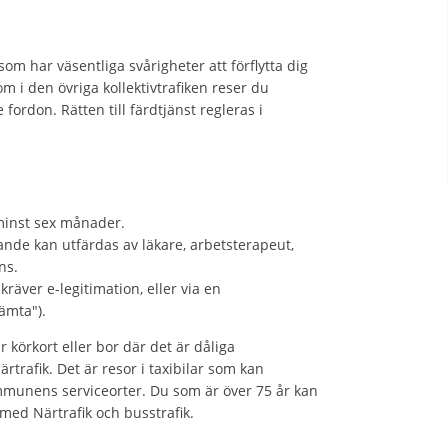
som har väsentliga svårigheter att förflytta dig
om i den övriga kollektivtrafiken reser du
rdon. Rätten till färdtjänst regleras i
minst sex månader.
tande kan utfärdas av läkare, arbetsterapeut,
ns.
äver e-legitimation, eller via en
ämta").
 körkort eller bor där det är dåliga
rtrafik. Det är resor i taxibilar som kan
kommunens serviceorter. Du som är över 75 år kan
 med Närtrafik och busstrafik.