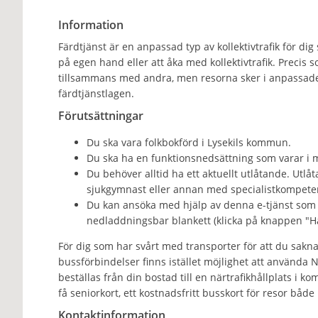
Information
Färdtjänst är en anpassad typ av kollektivtrafik för dig 
på egen hand eller att åka med kollektivtrafik. Precis s
tillsammans med andra, men resorna sker i anpassade fo
färdtjänstlagen.
Förutsättningar
Du ska vara folkbokförd i Lysekils kommun.
Du ska ha en funktionsnedsättning som varar i 
Du behöver alltid ha ett aktuellt utlåtande. Utlå
sjukgymnast eller annan med specialistkompete
Du kan ansöka med hjälp av denna e-tjänst som kr
nedladdningsbar blankett (klicka på knappen "H
För dig som har svårt med transporter för att du saknar
bussförbindelser finns istället möjlighet att använda Nä
beställas från din bostad till en närtrafikhållplats i 
få seniorkort, ett kostnadsfritt busskort för resor både
Kontaktinformation