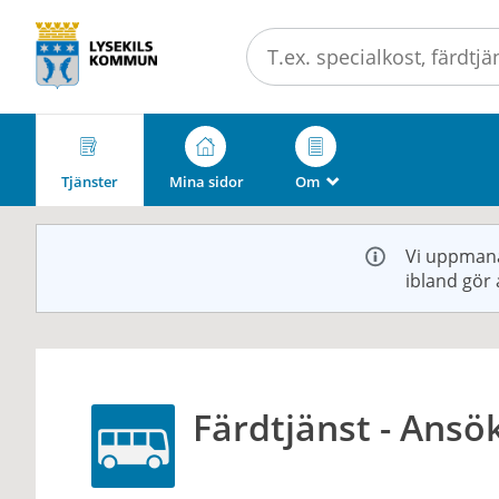
Välkommen
till
e-
tjänster
-
Lysekils
Tjänster
Mina sidor
Om
_
kommun
Vi uppmana
ibland gör 
Färdtjänst - Ansö