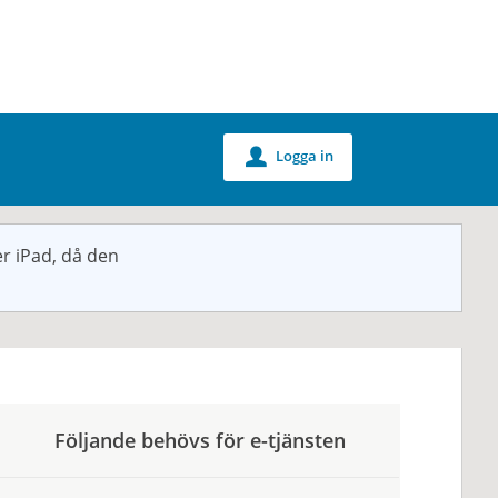
Logga in
u
r iPad, då den
Följande behövs för e-tjänsten