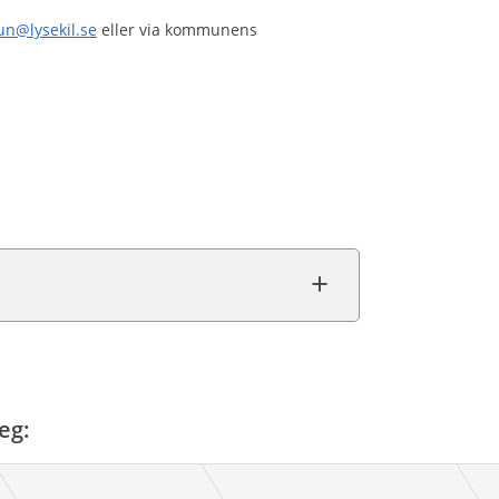
n@lysekil.se
eller via kommunens
eg: