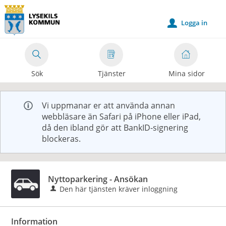
Välkommen
till
Logga in
u
e-
tjänster
-
Sök
Tjänster
Mina sidor
Lysekils
kommun
Vi uppmanar er att använda annan
webbläsare än Safari på iPhone eller iPad,
då den ibland gör att BankID-signering
blockeras.
Nyttoparkering - Ansökan
Den här tjänsten kräver inloggning
Information