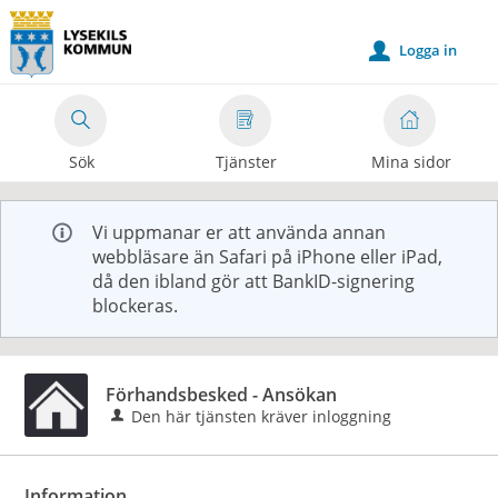
Välkommen
till
Logga in
u
e-
tjänster
-
Sök
Tjänster
Mina sidor
Lysekils
kommun
Vi uppmanar er att använda annan
webbläsare än Safari på iPhone eller iPad,
då den ibland gör att BankID-signering
blockeras.
Förhandsbesked - Ansökan
Den här tjänsten kräver inloggning
Information