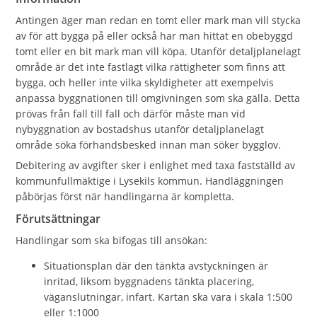
Antingen äger man redan en tomt eller mark man vill stycka
av för att bygga på eller också har man hittat en obebyggd
tomt eller en bit mark man vill köpa. Utanför detaljplanelagt
område är det inte fastlagt vilka rättigheter som finns att
bygga, och heller inte vilka skyldigheter att exempelvis
anpassa byggnationen till omgivningen som ska gälla. Detta
prövas från fall till fall och därför måste man vid
nybyggnation av bostadshus utanför detaljplanelagt
område söka förhandsbesked innan man söker bygglov.
Debitering av avgifter sker i enlighet med taxa fastställd av
kommunfullmäktige i Lysekils kommun. Handläggningen
påbörjas först när handlingarna är kompletta.
Förutsättningar
Handlingar som ska bifogas till ansökan:
Situationsplan där den tänkta avstyckningen är
inritad, liksom byggnadens tänkta placering,
väganslutningar, infart. Kartan ska vara i skala 1:500
eller 1:1000