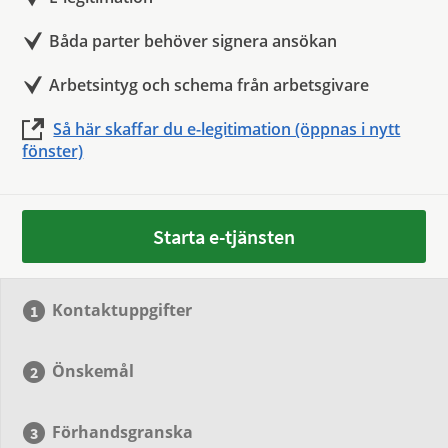
Båda parter behöver signera ansökan
Arbetsintyg och schema från arbetsgivare
Så här skaffar du e-legitimation (öppnas i nytt
fönster)
Starta e-tjänsten
Kontaktuppgifter
Önskemål
Förhandsgranska