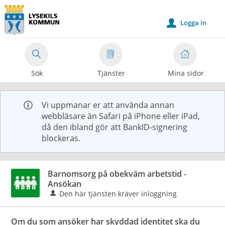
Välkommen
till
Logga in
u
e-
tjänster
-
Sök
Tjänster
Mina sidor
Lysekils
kommun
Vi uppmanar er att använda annan
webbläsare än Safari på iPhone eller iPad,
då den ibland gör att BankID-signering
blockeras.
Barnomsorg på obekväm arbetstid -
Ansökan
Den här tjänsten kräver inloggning
Om du som ansöker har skyddad identitet ska du