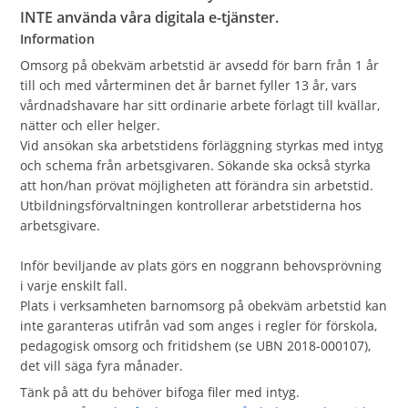
INTE använda våra digitala e-tjänster.
Information
Omsorg på obekväm arbetstid är avsedd för barn från 1 år
till och med vårterminen det år barnet fyller 13 år, vars
vårdnadshavare har sitt ordinarie arbete förlagt till kvällar,
nätter och eller helger.
Vid ansökan ska arbetstidens förläggning styrkas med intyg
och schema från arbetsgivaren. Sökande ska också styrka
att hon/han prövat möjligheten att förändra sin arbetstid.
Utbildningsförvaltningen kontrollerar arbetstiderna hos
arbetsgivare.
Inför beviljande av plats görs en noggrann behovsprövning
i varje enskilt fall.
Plats i verksamheten barnomsorg på obekväm arbetstid kan
inte garanteras utifrån vad som anges i regler för förskola,
pedagogisk omsorg och fritidshem (se UBN 2018-000107),
det vill säga fyra månader.
Tänk på att du behöver bifoga filer med intyg.